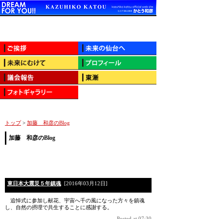
トップ
>
加藤 和彦のBlog
加藤 和彦のBlog
東日本大震災５年鎮魂
[2016年03月12日]
追悼式に参加し献花、宇宙へ千の風になった方々を鎮魂
し、自然の摂理で共生することに感謝する。
Posted at 07:30