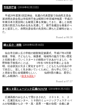
市役所庁舎
[2016年02月22日]
平成28年度第1回定例会、先週の代表質疑で自由民主党会
派赤間次彦会長は市役所庁舎は昭和53年宮城沖地震・平成23
年東日本大震災時にを耐震工事を実施してきた、暮しと自然
災害の防災力を高める先を見通して、新庁舎建設を推進すべ
きと提言した。赤間次彦会長の先見性に満ちた正確性があっ
た。
Posted at 06:58
錦ヶ丘小・校歌
[2016年02月16日]
仙台市立錦ヶ丘小学校の校歌制定披露式、平成27年4月開
校後、学校、子どもたち、保護者、地域等の協力で長い歴史
と伝統を創っていくスタートの校歌ができあがりました、今
野和歌子校長のことば。 1年生~6年生全学童による合
唱、社会状況が大きく変化する中で、こどもたちが社会の中
で自立し、逞しく生き抜いていくために、自ら学んで行こう
と意欲を育む会場素晴らしい。 仙府8景の蕃山、星空に
親しみ観測の...
[全文を読む]
Posted at 07:57
第１９回ミュージック広瀬のひびき
[2016年01月25日]
広瀬高校のみなさんで雪かきされた ２０１６、１、２
４、広瀬文化センター、１９回のミュージックフェスティバ
ルが幼稚園から少・中・高・高専・一般が合唱・合奏に参