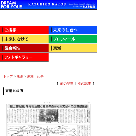
トップ
>
東漸
>
東漸 記事
[
前の記事
|
次の記事
]
東漸 No5 裏