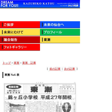
トップ
>
東漸
>
東漸 記事
[
前の記事
|
次の記事
]
東漸 No6 表