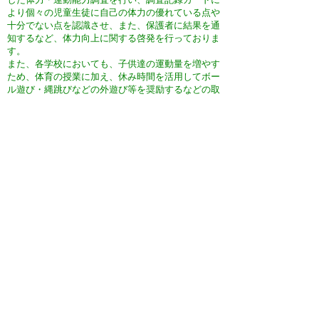
より個々の児童生徒に自己の体力の優れている点や
十分でない点を認識させ、また、保護者に結果を通
知するなど、体力向上に関する啓発を行っておりま
す。
また、各学校においても、子供達の運動量を増やす
ため、体育の授業に加え、休み時間を活用してボー
ル遊び・縄跳びなどの外遊び等を奨励するなどの取
組みを進めております。
今後も、子供達の体力向上を目指し、望ましい「運
動習慣」を身につけさせるよう努めてまいりたいと
考えております。
体育教育の強化（歩く習慣の奨励）
子供達の全体の体力の強化についてのお尋ねでござ
います。
ご指摘のように、体力低下の原因として、歩く機会
の減少がございます。歩くということは、運動の基
本であり、また健康増進につながるものでございま
すので、体育・保健の授業などを通じて、その重要
性の理解を図るとともに、遠足や野外活動といった
学校行事で歩く機会を多く設けているところであり
ます。
体育環境の強化（子供達への学校及び校庭の開放の
拡大）