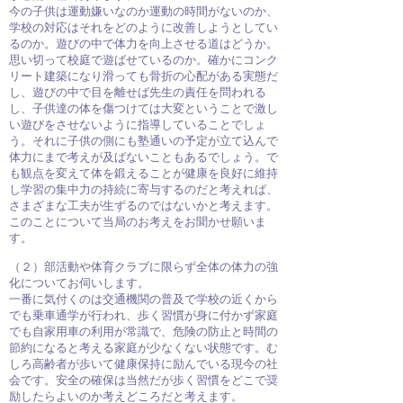
今の子供は運動嫌いなのか運動の時間がないのか、
学校の対応は
それをどのように改善しようとしてい
るのか。遊びの中で体力を
向上させる道はどうか。
思い切って校庭で遊ばせているのか。確かにコンク
リート建築になり滑っても骨折の心配がある実態だ
し、
遊びの中で目を離せば先生の責任を問われる
し、子供達の体を傷つけては大変ということで激し
い遊びをさせないように指導していることでしょ
う。それに子供の側にも塾通いの予定が立て込んで
体力にまで考えが及ばないこともあるでしょう。で
も観点を変えて体を鍛えることが健康を良好に維持
し学習の集中力の持続に寄与するのだと考えれば、
さまざまな工夫が生ずるのではないかと考えます。
このことについて当局のお考えをお聞かせ願いま
す。
（２）部活動や体育クラブに限らず全体の体力の強
化についてお伺いします。
一番に気付くのは交通機関の普及で学校の近くから
でも乗車通学が行われ、歩く習慣が身に付かず家庭
でも自家用車の利用が常識で、危険の防止と時間の
節約になると考える家庭が少なくない状態です。む
しろ高齢者が歩いて健康保持に励んでいる現今の社
会です。安全の確保は当然だが歩く習慣をどこで奨
励したらよいのか考えどころだと考えます。